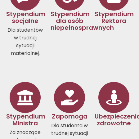
Stypendium
Stypendium
Stypendium
socjalne
dla osób
Rektora
niepełnosprawnych
Dla studentów
w trudnej
sytuacji
materialnej.
Stypendium
Zapomoga
Ubezpieczeni
Ministra
zdrowotne
Dla studenta w
Za znaczące
trudnej sytuacji