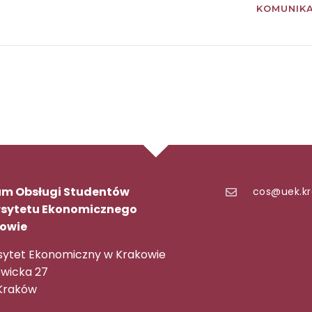
KOMUNIK
um Obsługi Studentów
cos@uek.kr
rsytetu Ekonomicznego
kowie
sytet Ekonomiczny w Krakowie
owicka 27
 Kraków