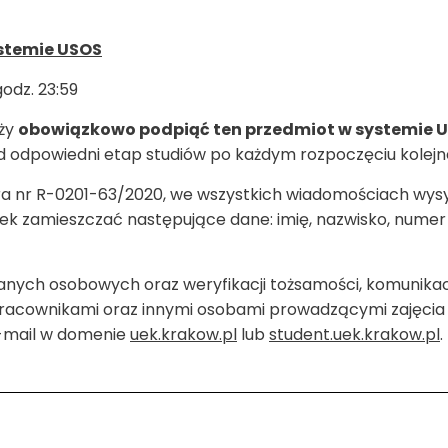
ystemie USOS
godz. 23:59
eży
obowiązkowo podpiąć ten przedmiot w systemie 
od odpowiedni etap studiów po każdym rozpoczęciu kolej
ra nr R-0201-63/2020, we wszystkich wiadomościach wys
zamieszczać następujące dane: imię, nazwisko, numer in
nych osobowych oraz weryfikacji tożsamości, komunika
pracownikami oraz innymi osobami prowadzącymi zajęcia 
e-mail w domenie
uek.krakow.pl
lub
student.uek.krakow.pl
.