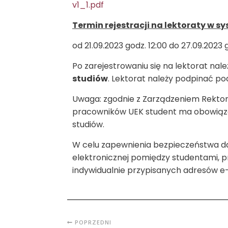
v1_1.pdf
Termin rejestracji na lektoraty w s
od 21.09.2023 godz. 12:00 do 27.09.2023 
Po zarejestrowaniu się na lektorat nal
studiów
. Lektorat należy podpinać p
Uwaga: zgodnie z Zarządzeniem Rekto
pracowników UEK student ma obowiązek 
studiów.
W celu zapewnienia bezpieczeństwa da
elektronicznej pomiędzy studentami, 
indywidualnie przypisanych adresów 
POPRZEDNI